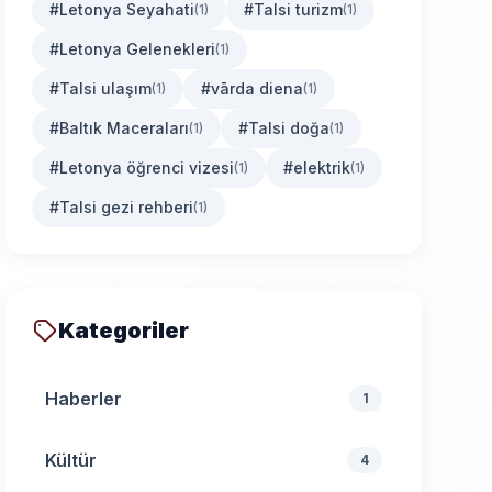
#Letonya Seyahati
#Talsi turizm
(1)
(1)
#Letonya Gelenekleri
(1)
#Talsi ulaşım
#vārda diena
(1)
(1)
#Baltık Maceraları
#Talsi doğa
(1)
(1)
#Letonya öğrenci vizesi
#elektrik
(1)
(1)
#Talsi gezi rehberi
(1)
Kategoriler
Haberler
1
Kültür
4