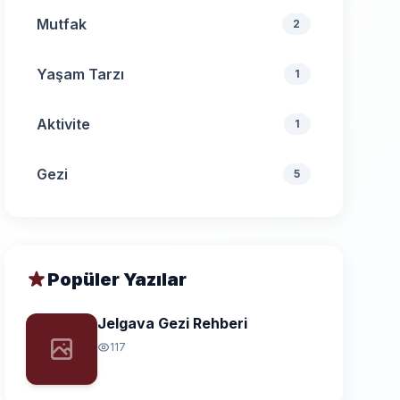
Mutfak
2
Yaşam Tarzı
1
Aktivite
1
Gezi
5
Popüler Yazılar
Jelgava Gezi Rehberi
117