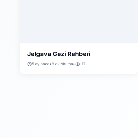
Jelgava Gezi Rehberi
5 ay önce
•
8 dk okuma
•
117