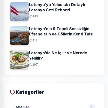
Letonya’ya Yolculuk : Detaylı
Letonya Gezi Rehberi
443
Letonya’nın 9 Tepeli Sessizliğin,
Efsanelerin ve Göllerin Kenti Talsi
419
Letonya’da Ne İçilir ve Nerede
Yenilir?
297
Kategoriler
Haberler
1